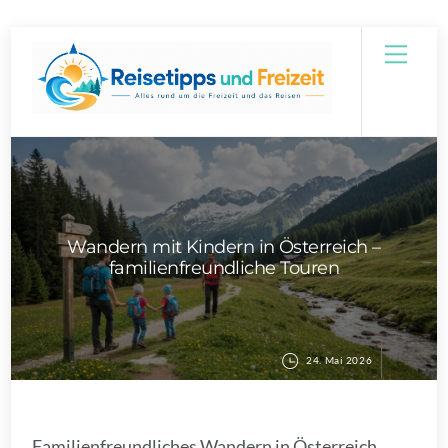
Skip
Men
to
content
Wandern mit Kindern in Österreich –
familienfreundliche Touren
24. Mai 2026
Familienfreundliches Wandern in Österreich