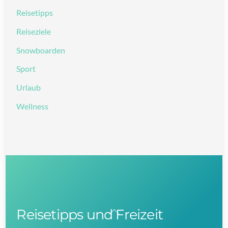
Reisetipps
Reiseziele
Snowboarden
Sport
Urlaub
Wellness
Reisetipps und Freizeit
Back
To