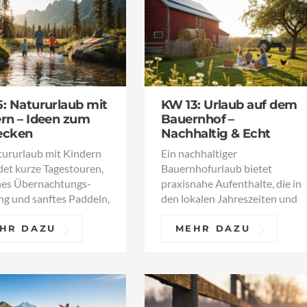
: Natururlaub mit
KW 13: Urlaub auf dem
rn – Ideen zum
Bauernhof –
ecken
Nachhaltig & Echt
tururlaub mit Kindern
Ein nachhaltiger
det kurze Tagestouren,
Bauernhofurlaub bietet
hes Übernachtungs-
praxisnahe Aufenthalte, die in
g und sanftes Paddeln,
den lokalen Jahreszeiten und
HR DAZU
MEHR DAZU