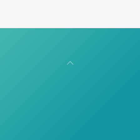
Back
To
Top