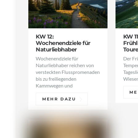
KW 12:
KW 1
Wochenendziele für
Frühl
Naturliebhaber
Tour
Wochenendziele für
Der Frü
Naturliebhaber reichen von
Temper
versteckten Flusspromenaden
Tagesl
bis zu freiliegenden
Wiesen
Kammwegen und
ME
MEHR DAZU