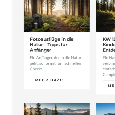
Fotoausflüge in die
KW 15
Natur – Tipps für
Kinde
Anfänger
Entd
Ein Anfänger, der in die Natur
Ein Na
geht, sollte mit fünf schnellen
verbin
Checks
einfac
Campin
MEHR DAZU
ME