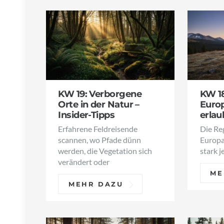
KW 19: Verborgene
KW 1
Orte in der Natur –
Europ
Insider-Tipps
erlau
Erfahrene Feldreisende
Die Re
scannen, wo Pfade dünn
Europa
werden, die Vegetation sich
stark j
verändert oder
ME
MEHR DAZU