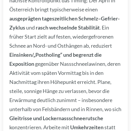
nächste Kontrollpunkt das Timing: Der April in
Österreich bringt typischerweise einen
ausgeprägten tageszeitlichen Schmelz–Gefrier-
Zyklus
und
rasch wechselnde Stabilität
. Ein
früher Start zielt auf festen, wiedergefrorenen
Schnee an Nord- und Osthängen ab, reduziert
Einsinken/„Postholing“ und begrenzt die
Exposition
gegenüber Nassschneelawinen, deren
Aktivität vom späten Vormittag bis in den
Nachmittag ihren Höhepunkt erreicht. Plane,
steile, sonnige Hänge zu verlassen, bevor die
Erwärmung deutlich zunimmt – insbesondere
unterhalb von Felsbändern und in Rinnen, wo sich
Gleitrisse und Lockernassschneerutsche
konzentrieren. Arbeite mit
Umkehrzeiten
statt