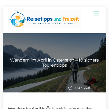
Skip
Men
to
content
Wandern im April in Österreich – 10 sichere
Tourentipps
5. April 2026
Wandern im April in Österreich erfordert das