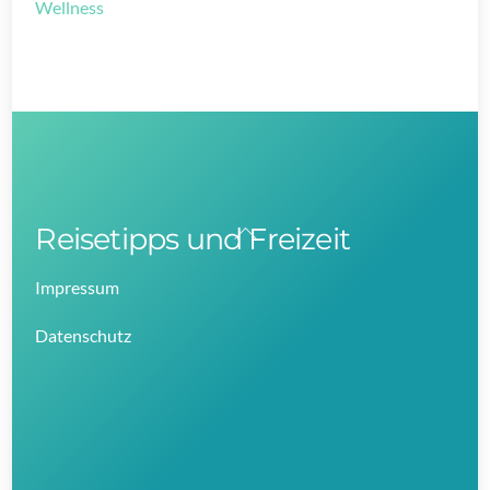
Wellness
Reisetipps und Freizeit
Back
To
Impressum
Top
Datenschutz