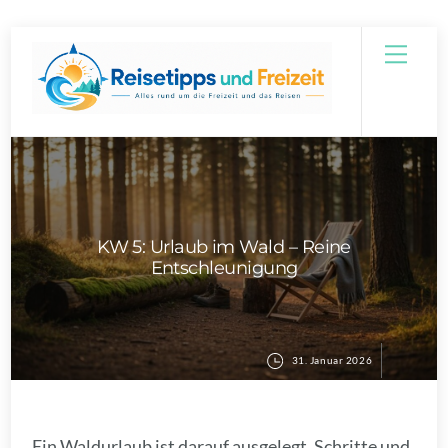
Skip
Men
to
content
KW 5: Urlaub im Wald – Reine
Entschleunigung
31. Januar 2026
Ein Waldurlaub ist darauf ausgelegt, Schritte und