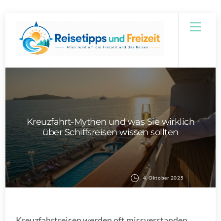
Skip
Men
to
content
Kreuzfahrt-Mythen und was Sie wirklich
über Schiffsreisen wissen sollten
4. Oktober 2025
Kreuzfahrtreisen werden oft missverstanden.