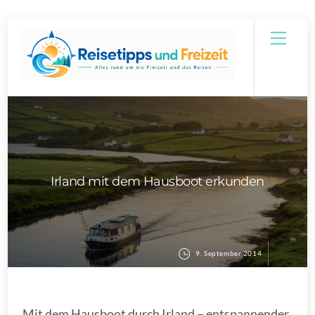
Skip
Men
to
content
Irland mit dem Hausboot erkunden
9. September 2014
Mit dem Hausboot durch Irland – entspannender