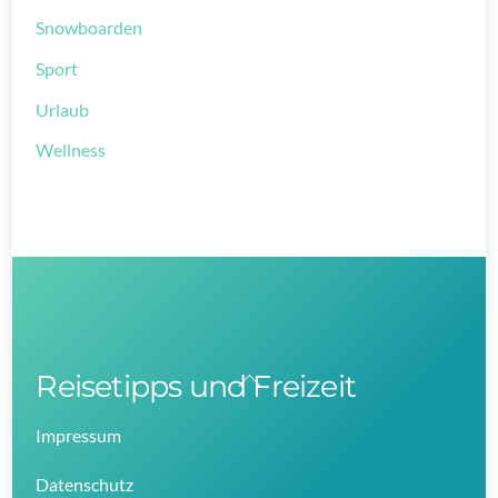
Snowboarden
Sport
Urlaub
Wellness
Reisetipps und Freizeit
Back
To
Impressum
Top
Datenschutz