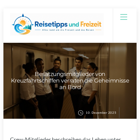
Skip
Men
to
content
Besatzungsmitglieder von
Kreuzfahrtschiffen verraten die Geheimnisse
an Bord
10. Dezember 2025
Crew-Mitglieder beschreiben das Leben unter