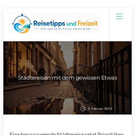
Skip
Men
to
content
Städtereisen mit dem gewissen Etwas
5. Februar 2026
Eine herausragende Städtereise setzt Prioritäten