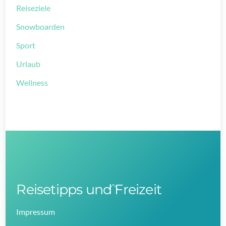
Reiseziele
Snowboarden
Sport
Urlaub
Wellness
Reisetipps und Freizeit
Back
To
Impressum
Top