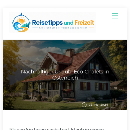
Skip
Men
to
content
Nachhaltiger Urlaub: Eco-Chalets in
Österreich
15. Mai 2024
Planen Sie Ihren nächsten Urlaub in einem