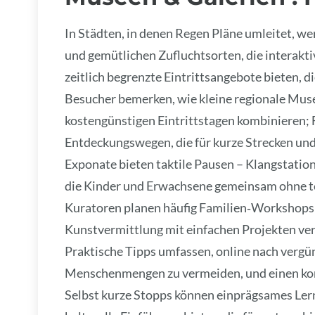
In Städten, in denen Regen Pläne umleitet, 
und gemütlichen Zufluchtsorten, die interakt
zeitlich begrenzte Eintrittsangebote bieten, d
Besucher bemerken, wie kleine regionale Muse
kostengünstigen Eintrittstagen kombinieren;
Entdeckungswegen, die für kurze Strecken un
Exponate bieten taktile Pausen – Klangstati
die Kinder und Erwachsene gemeinsam ohne te
Kuratoren planen häufig Familien‑Workshops
Kunstvermittlung mit einfachen Projekten verb
Praktische Tipps umfassen, online nach verg
Menschenmengen zu vermeiden, und einen kom
Selbst kurze Stopps können einprägsames Ler