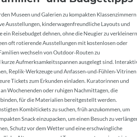
werden Museen und Galerien zu kompakten Klassenzimmern
ive Ausstellungen, kinderwagenfreundliche Layouts und
ie ein Reisebudget dehnen, ohne die Neugier zu verkleinern
en oft rotierende Ausstellungen mit kostenlosen oder
 Familien wechseln von Outdoor‑Routen zu
d kurze Aufmerksamkeitsspannen ausgelegt sind. Interakti
onen, Replik-Werkzeuge und Anfassen‑und‑Fühlen‑Vitrinen 
ure Tickets zum Erkunden einladen. Kuratorinnen und
 an Wochenenden oder ruhigen Nachmittagen, die
inden, für die Materialien bereitgestellt werden.
ünstigten Kombitickets zu suchen, früh anzukommen, um
pakten Snack einzupacken, um einen Besuch zu verlänge
nen, Schutz vor dem Wetter und eine erschwingliche