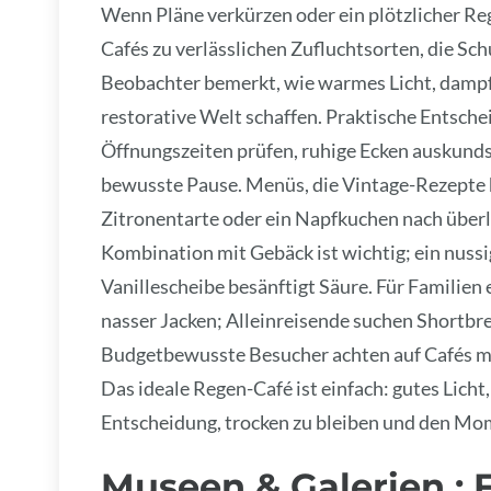
Wenn Pläne verkürzen oder ein plötzlicher R
Cafés zu verlässlichen Zufluchtsorten, die Sc
Beobachter bemerkt, wie warmes Licht, dampf
restorative Welt schaffen. Praktische Entsche
Öffnungszeiten prüfen, ruhige Ecken auskunds
bewusste Pause. Menüs, die Vintage-Rezepte h
Zitronentarte oder ein Napfkuchen nach über
Kombination mit Gebäck ist wichtig; ein nussi
Vanillescheibe besänftigt Säure. Für Familien
nasser Jacken; Alleinreisende suchen Shortbr
Budgetbewusste Besucher achten auf Cafés m
Das ideale Regen-Café ist einfach: gutes Licht
Entscheidung, trocken zu bleiben und den Mom
Museen & Galerien : 