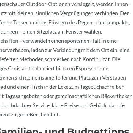
egenschauer Outdoor-Optionen versiegelt, werden Innen-
hutz mit kleinen, sinnlichen Vergnügungen verbinden. Der
ende Tassen und das Flüstern des Regens eine kompakte,
idungen – einen Sitzplatz am Fenster wählen,
chaften – verwandeln einen spontanen Halt in eine
ervorheben, laden zur Verbindung mit dem Ort ein: eine
lieferten Methoden schmecken nach Kontinuität. Die
ges Croissant balanciert bitteren Espresso, eine
 eignen sich gemeinsame Teller und Platz zum Verstauen
ead und einen Tisch in der Ecke zum Tagebuchschreiben.
it Tagesangeboten oder gemeinschaftlichen Bäckertheken
, durchdachter Service, klare Preise und Gebäck, das die
ent zu genießen, belohnt.
Familien- und Budgettipps