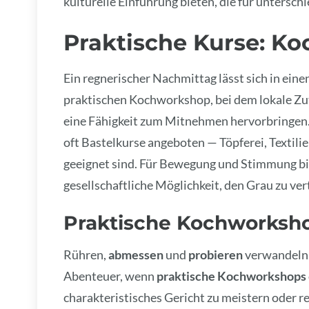
kulturelle Einführung bieten, die für untersc
Praktische Kurse: K
Ein regnerischer Nachmittag lässt sich in ein
praktischen Kochworkshop, bei dem lokale Zut
eine Fähigkeit zum Mitnehmen hervorbringen
oft Bastelkurse angeboten — Töpferei, Textili
geeignet sind. Für Bewegung und Stimmung bi
gesellschaftliche Möglichkeit, den Grau zu ver
Praktische Kochworksh
Rühren,
abmessen
und
probieren
verwandeln 
Abenteuer, wenn
praktische Kochworkshops
charakteristisches Gericht zu meistern oder 