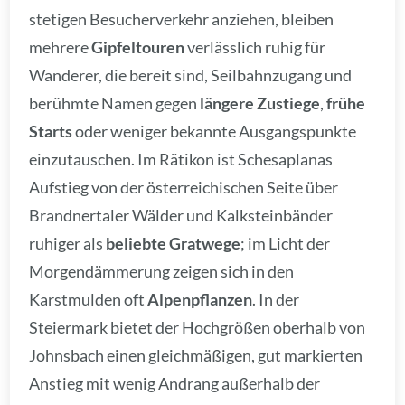
stetigen Besucherverkehr anziehen, bleiben
mehrere
Gipfeltouren
verlässlich ruhig für
Wanderer, die bereit sind, Seilbahnzugang und
berühmte Namen gegen
längere Zustiege
,
frühe
Starts
oder weniger bekannte Ausgangspunkte
einzutauschen. Im Rätikon ist Schesaplanas
Aufstieg von der österreichischen Seite über
Brandnertaler Wälder und Kalksteinbänder
ruhiger als
beliebte Gratwege
; im Licht der
Morgendämmerung zeigen sich in den
Karstmulden oft
Alpenpflanzen
. In der
Steiermark bietet der Hochgrößen oberhalb von
Johnsbach einen gleichmäßigen, gut markierten
Anstieg mit wenig Andrang außerhalb der